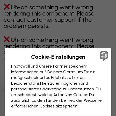
Uh-oh something went wrong
rendering this component. Please
contact customer support if the
problem persists.
Uh-oh something went wrong
rendering this component. Please
contact customer support if the
Cookie-Einstellungen
problem persists.
Photowall und unsere Partner speichern
Informationen auf Deinem Gerät, um Dir ein
maßgeschneidertes Erlebnis zu bieten,
Zeigt Seite 1 von 1 Seiten
Besucherstatistiken zu ermöglichen und
personalisiertes Marketing zu unterstützen. Du
entscheidest, welche Arten von Cookies Du
zusätzlich zu den für den Betrieb der Webseite
Weitere Kategorien entdecken
erforderlichen Cookies akzeptierst.
beige
schwarz
schwarz weiß
blau
braune