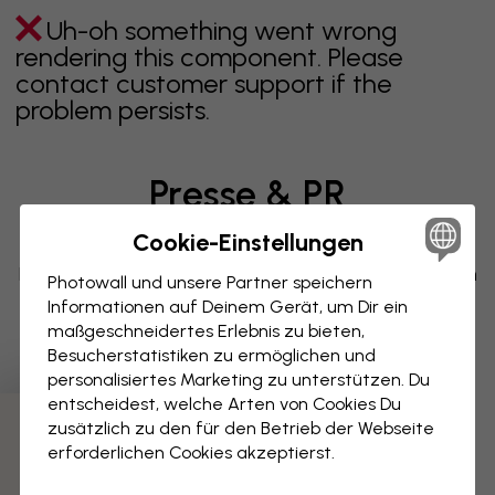
Uh-oh something went wrong
rendering this component. Please
contact customer support if the
problem persists.
Presse & PR
Cookie-Einstellungen
Wir teilen gerne Neuigkeiten und Inspirationen rund um
Interior Design, Muster und aktuelle Trends. In unserem
Photowall und unsere Partner speichern
Presseraum finden Sie Pressematerial,
Informationen auf Deinem Gerät, um Dir ein
hochauflösende Bilder und Informationen zu unseren
maßgeschneidertes Erlebnis zu bieten,
neuesten Kollektionen.
Besucherstatistiken zu ermöglichen und
personalisiertes Marketing zu unterstützen. Du
Zu unserem Presseraum
entscheidest, welche Arten von Cookies Du
zusätzlich zu den für den Betrieb der Webseite
Wenn Sie Fragen haben, können Sie uns auch über
erforderlichen Cookies akzeptierst.
press@photowall.com
kontaktieren.