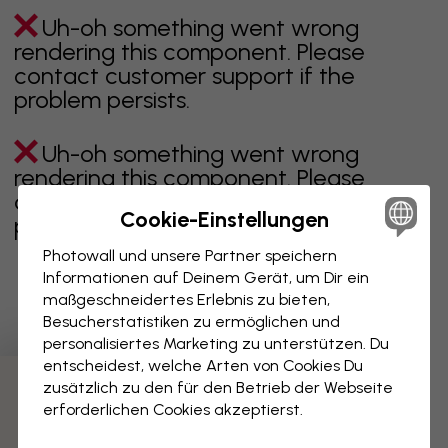
Uh-oh something went wrong
rendering this component. Please
contact customer support if the
problem persists.
Uh-oh something went wrong
rendering this component. Please
contact customer support if the
Cookie-Einstellungen
problem persists.
Photowall und unsere Partner speichern
Informationen auf Deinem Gerät, um Dir ein
maßgeschneidertes Erlebnis zu bieten,
Zeigt Seite 1 von 9 Seiten
Besucherstatistiken zu ermöglichen und
personalisiertes Marketing zu unterstützen. Du
entscheidest, welche Arten von Cookies Du
zusätzlich zu den für den Betrieb der Webseite
Weitere Kategorien entdecken
erforderlichen Cookies akzeptierst.
beige
schwarz
schwarz weiß
blau
braune