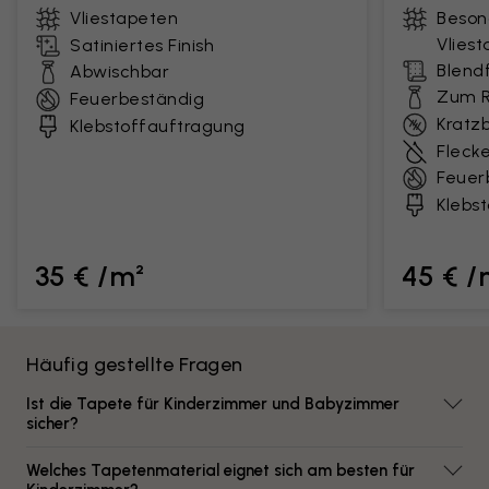
Vliestapeten
Beson
Vlies
Satiniertes Finish
Blendf
Abwischbar
Zum R
Feuerbeständig
Kratz
Klebstoffauftragung
Fleck
Feuer
Klebs
35 € /m²
45 € /
Häufig gestellte Fragen
Ist die Tapete für Kinderzimmer und Babyzimmer
sicher?
Welches Tapetenmaterial eignet sich am besten für