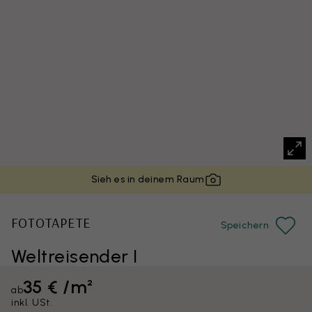
Sieh es in deinem Raum
FOTOTAPETE
Speichern
Weltreisender I
35 € /m²
ab
inkl. USt.