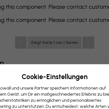
 this component. Please contact customer 
 this component. Please contact customer 
Zeigt Seite 1 von 1 Seiten
en
Cookie-Einstellungen
grau
bunt
orange
rosa
lila
rot
türkis
weiß
ge
owall und unsere Partner speichern Informationen auf
immer
Büro
Jugendzimmer
Dächer
em Gerät, um Dir ein maßgeschneidertes Erlebnis zu bie
cherstatistiken zu ermöglichen und personalisiertes
eting zu unterstützen. Du entscheidest, welche Arten 