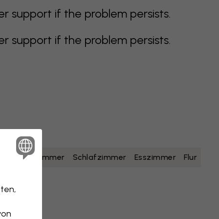
support if the problem persists.
support if the problem persists.
lb
Badezimmer
Schlafzimmer
Esszimmer
Flur
ten,
von