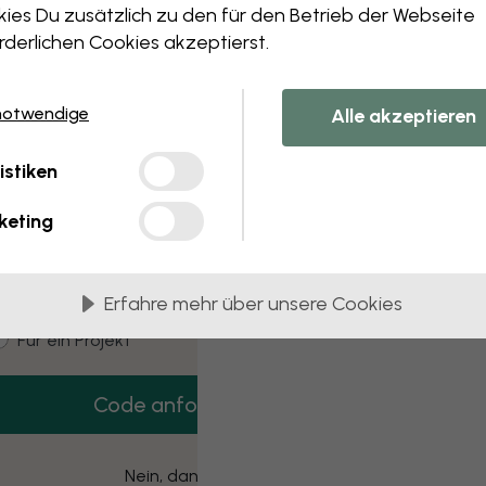
 this component. Please contact customer 
ies Du zusätzlich zu den für den Betrieb der Webseite
rderlichen Cookies akzeptierst.
notwendige
Alle akzeptieren
3 kostenlose Muster
istiken
Hol dir 3 Tapetenmuster gratis nach Hause.
keting
mail
Erfahre mehr über unsere Cookies
ustomer type
Für mich
Für ein Projekt
Code anfordern
Nein, danke