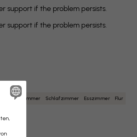
support if the problem persists.
support if the problem persists.
lb
Badezimmer
Schlafzimmer
Esszimmer
Flur
ten,
von