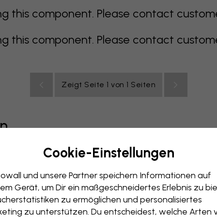
 this component. Please contact customer 
 this component. Please contact customer 
Zeigt Seite 1 von 1 Seiten
en
Cookie-Einstellungen
grau
bunt
orange
rosa
lila
rot
türkis
weiß
ge
owall und unsere Partner speichern Informationen auf
immer
Büro
Jugendzimmer
Dächer
em Gerät, um Dir ein maßgeschneidertes Erlebnis zu bie
cherstatistiken zu ermöglichen und personalisiertes
eting zu unterstützen. Du entscheidest, welche Arten 