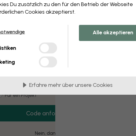
 this component. Please contact customer 
ies Du zusätzlich zu den für den Betrieb der Webseite
rderlichen Cookies akzeptierst.
notwendige
Alle akzeptieren
3 kostenlose Muster
istiken
Hol dir 3 Tapetenmuster gratis nach Hause.
keting
mail
Erfahre mehr über unsere Cookies
ustomer type
Für mich
Für ein Projekt
Code anfordern
Nein, danke