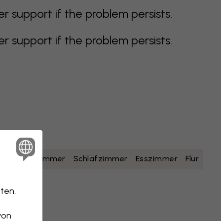
support if the problem persists.
support if the problem persists.
lb
Badezimmer
Schlafzimmer
Esszimmer
Flur
ten,
von