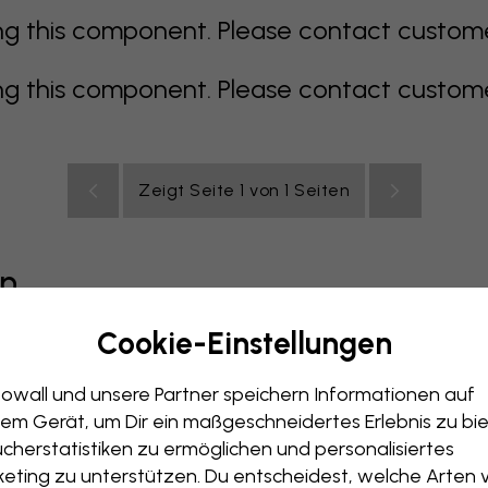
 this component. Please contact customer 
 this component. Please contact customer 
Zeigt Seite 1 von 1 Seiten
en
Cookie-Einstellungen
grau
bunt
orange
rosa
lila
rot
türkis
weiß
ge
owall und unsere Partner speichern Informationen auf
immer
Büro
Jugendzimmer
Dächer
em Gerät, um Dir ein maßgeschneidertes Erlebnis zu bie
cherstatistiken zu ermöglichen und personalisiertes
eting zu unterstützen. Du entscheidest, welche Arten 