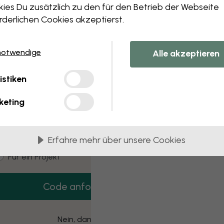
 this component. Please contact customer 
ies Du zusätzlich zu den für den Betrieb der Webseite
rderlichen Cookies akzeptierst.
notwendige
Alle akzeptieren
3 kostenlose Muster
istiken
Hol dir 3 Tapetenmuster gratis nach Hause.
keting
mail
Erfahre mehr über unsere Cookies
ustomer type
Für mich
Für ein Projekt
Code anfordern
Nein, danke