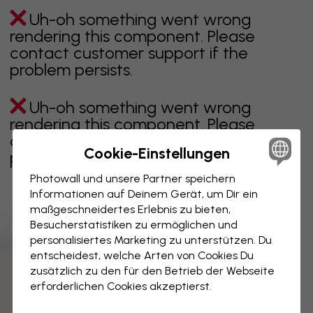
Uh-oh something went wrong
rendering this component. Please
contact customer support if the
problem persists.
Uh-oh something went wrong
rendering this component. Please
contact customer support if the
Cookie-Einstellungen
problem persists.
Photowall und unsere Partner speichern
Informationen auf Deinem Gerät, um Dir ein
maßgeschneidertes Erlebnis zu bieten,
Zeigt Seite 1 von 1 Seiten
Besucherstatistiken zu ermöglichen und
personalisiertes Marketing zu unterstützen. Du
entscheidest, welche Arten von Cookies Du
zusätzlich zu den für den Betrieb der Webseite
Weitere Kategorien entdecken
erforderlichen Cookies akzeptierst.
beige
schwarz
schwarz weiß
blau
braune