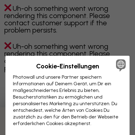
Uh-oh something went wrong
rendering this component. Please
contact customer support if the
problem persists.
Uh-oh something went wrong
rendering this component. Please
contact customer support if the
Cookie-Einstellungen
problem persists.
Photowall und unsere Partner speichern
Informationen auf Deinem Gerät, um Dir ein
maßgeschneidertes Erlebnis zu bieten,
Zeigt Seite 1 von 1 Seiten
Besucherstatistiken zu ermöglichen und
personalisiertes Marketing zu unterstützen. Du
entscheidest, welche Arten von Cookies Du
zusätzlich zu den für den Betrieb der Webseite
Weitere Kategorien entdecken
erforderlichen Cookies akzeptierst.
beige
schwarz
schwarz weiß
blau
braune