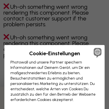
Uh-oh something went wrong
rendering this component. Please
contact customer support if the
problem persists.
Uh-oh something went wrong
rendering this component. Please
contact customer support if the
Cookie-Einstellungen
problem persists.
Photowall und unsere Partner speichern
Informationen auf Deinem Gerät, um Dir ein
maßgeschneidertes Erlebnis zu bieten,
Zeigt Seite 1 von 3 Seiten
Besucherstatistiken zu ermöglichen und
personalisiertes Marketing zu unterstützen. Du
entscheidest, welche Arten von Cookies Du
zusätzlich zu den für den Betrieb der Webseite
Weitere Kategorien entdecken
erforderlichen Cookies akzeptierst.
beige
schwarz
schwarz weiß
blau
braune