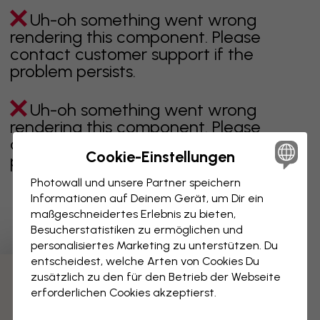
Uh-oh something went wrong
rendering this component. Please
contact customer support if the
problem persists.
Uh-oh something went wrong
rendering this component. Please
contact customer support if the
Cookie-Einstellungen
problem persists.
Photowall und unsere Partner speichern
Informationen auf Deinem Gerät, um Dir ein
maßgeschneidertes Erlebnis zu bieten,
Zeigt Seite 1 von 1 Seiten
Besucherstatistiken zu ermöglichen und
personalisiertes Marketing zu unterstützen. Du
entscheidest, welche Arten von Cookies Du
zusätzlich zu den für den Betrieb der Webseite
Weitere Kategorien entdecken
erforderlichen Cookies akzeptierst.
beige
schwarz
schwarz weiß
blau
braune