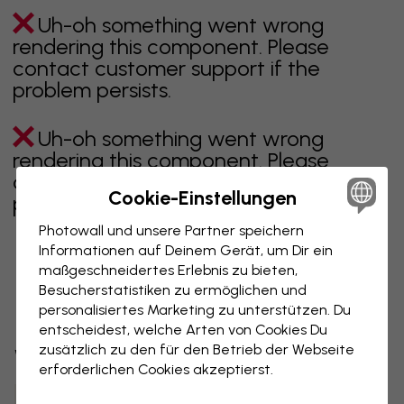
Uh-oh something went wrong
rendering this component. Please
contact customer support if the
problem persists.
Uh-oh something went wrong
rendering this component. Please
contact customer support if the
Cookie-Einstellungen
problem persists.
Photowall und unsere Partner speichern
Informationen auf Deinem Gerät, um Dir ein
maßgeschneidertes Erlebnis zu bieten,
Zeigt Seite 1 von 1 Seiten
Besucherstatistiken zu ermöglichen und
personalisiertes Marketing zu unterstützen. Du
entscheidest, welche Arten von Cookies Du
zusätzlich zu den für den Betrieb der Webseite
Weitere Kategorien entdecken
erforderlichen Cookies akzeptierst.
beige
schwarz
schwarz weiß
blau
braune