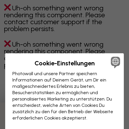
Uh-oh something went wrong
rendering this component. Please
contact customer support if the
problem persists.
Uh-oh something went wrong
rendering this component. Please
contact customer support if the
Cookie-Einstellungen
problem persists.
Photowall und unsere Partner speichern
Informationen auf Deinem Gerät, um Dir ein
maßgeschneidertes Erlebnis zu bieten,
Zeigt Seite 1 von 3 Seiten
Besucherstatistiken zu ermöglichen und
personalisiertes Marketing zu unterstützen. Du
entscheidest, welche Arten von Cookies Du
zusätzlich zu den für den Betrieb der Webseite
Weitere Kategorien entdecken
erforderlichen Cookies akzeptierst.
beige
schwarz
schwarz weiß
blau
braune