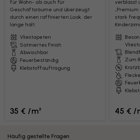
für Wohn- als auch für
verblasst 
Geschäftsräume und überzeugt
„Premium M
durch einen raffinierten Look, der
stark fre
lange hält.
Kinderzim
Vliestapeten
Beson
Vlies
Satiniertes Finish
Blendf
Abwischbar
Zum R
Feuerbeständig
Kratz
Klebstoffauftragung
Fleck
Feuer
Klebs
35 € /m²
45 € /
Häufig gestellte Fragen