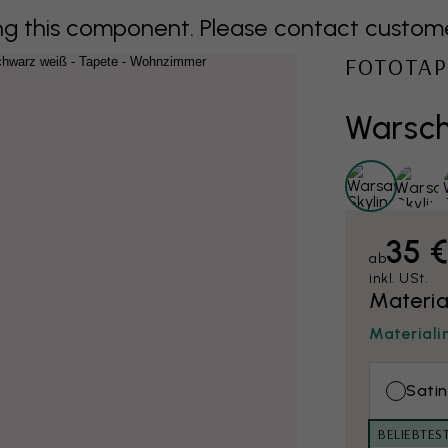
 this component. Please contact customer 
FOTOTAP
Warsch
35 
ab
inkl. USt.
Materia
Materiali
Satin
BELIEBTES