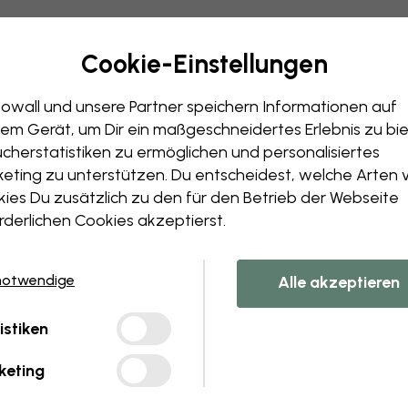
Cookie-Einstellungen
Bearbeiten Sie Ihre 
owall und unsere Partner speichern Informationen auf
Unser Designteam kann jedes 
em Gerät, um Dir ein maßgeschneidertes Erlebnis zu bie
Größe oder Farben änder
cherstatistiken zu ermöglichen und personalisiertes
Fügen Sie ein Objekt hinz
eting zu unterstützen. Du entscheidest, welche Arten 
Personalisieren Sie ein Det
ies Du zusätzlich zu den für den Betrieb der Webseite
Erstellen Sie Ihre eigene
rderlichen Cookies akzeptierst.
Fordern Sie Ihre Änderunge
notwendige
Alle akzeptieren
istiken
keting
ferung in 45 cm breiten Bahnen