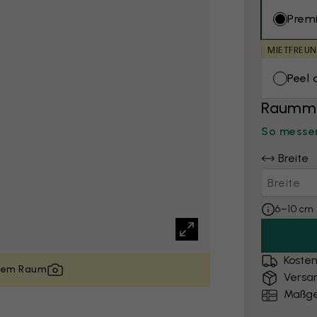
Prem
MIETFREUN
Peel 
Raumma
So messen
Breite
6–10 cm 
Kosten
inem Raum
Versa
Maßge