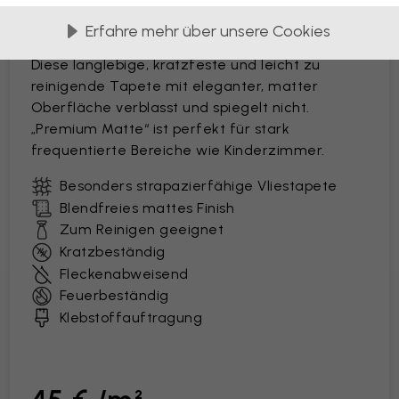
BELIEBTESTE
Erfahre mehr über unsere Cookies
Premium Matte
Diese langlebige, kratzfeste und leicht zu
reinigende Tapete mit eleganter, matter
Oberfläche verblasst und spiegelt nicht.
„Premium Matte“ ist perfekt für stark
frequentierte Bereiche wie Kinderzimmer.
Besonders strapazierfähige Vliestapete
Blendfreies mattes Finish
Zum Reinigen geeignet
Kratzbeständig
Fleckenabweisend
Feuerbeständig
Klebstoffauftragung