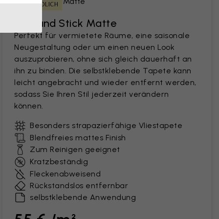
MIETFREUNDLICH
Peel and Stick Matte
Perfekt für vermietete Räume, eine saisonale
Neugestaltung oder um einen neuen Look
auszuprobieren, ohne sich gleich dauerhaft an
ihn zu binden. Die selbstklebende Tapete kann
leicht angebracht und wieder entfernt werden,
sodass Sie Ihren Stil jederzeit verändern
können.
Besonders strapazierfähige Vliestapete
Blendfreies mattes Finish
Zum Reinigen geeignet
Kratzbeständig
Fleckenabweisend
Rückstandslos entfernbar
selbstklebende Anwendung