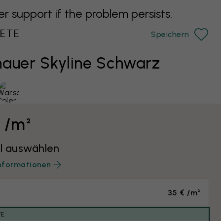
support if the problem persists.
ETE
Speichern
auer Skyline Schwarz
€ /m²
l auswählen
nformationen
35 € /m²
TE