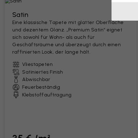
Satin
Eine klassische Tapete mit glatter Oberfläche
und dezentem Glanz. „Premium Satin“ eignet
sich sowohl für Wohn- als auch für
Geschäftsräume und überzeugt durch einen
raffinierten Look, der lange hält.
Vliestapeten
Satiniertes Finish
Abwischbar
Feuerbeständig
Klebstoffauftragung