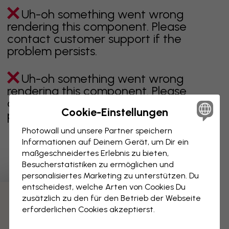
Uh-oh something went wrong
rendering this component. Please
contact customer support if the
problem persists.
Uh-oh something went wrong
rendering this component. Please
contact customer support if the
Cookie-Einstellungen
problem persists.
Photowall und unsere Partner speichern
Informationen auf Deinem Gerät, um Dir ein
maßgeschneidertes Erlebnis zu bieten,
Zeigt Seite 1 von 1 Seiten
Besucherstatistiken zu ermöglichen und
personalisiertes Marketing zu unterstützen. Du
entscheidest, welche Arten von Cookies Du
zusätzlich zu den für den Betrieb der Webseite
Weitere Kategorien entdecken
erforderlichen Cookies akzeptierst.
Beige
Schwarz
Schwarz Weiß
Blau
Braune