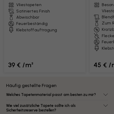
Vliestapeten
Beson
Vlies
Satiniertes Finish
Blendf
Abwischbar
Zum R
Feuerbeständig
Kratz
Klebstoffauftragung
Fleck
Feuer
Klebs
39 € /m²
45 € /
Häufig gestellte Fragen
Welches Tapetenmaterial passt am besten zu mir?
Wie viel zusätzliche Tapete sollte ich als
Sicherheitsreserve bestellen?