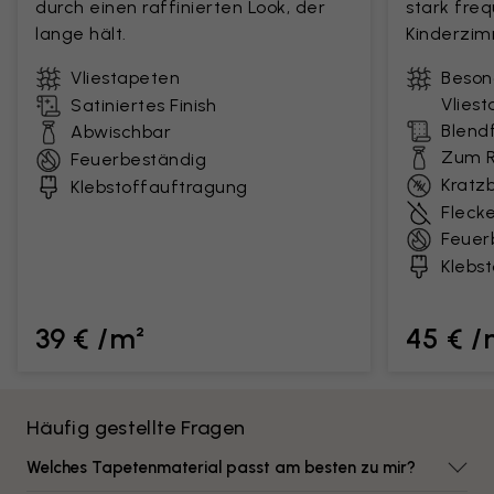
durch einen raffinierten Look, der
stark fre
lange hält.
Kinderzim
Vliestapeten
Beson
Vlies
Satiniertes Finish
Blendf
Abwischbar
Zum R
Feuerbeständig
Kratz
Klebstoffauftragung
Fleck
Feuer
Klebs
39 € /m²
45 € /
Häufig gestellte Fragen
Welches Tapetenmaterial passt am besten zu mir?