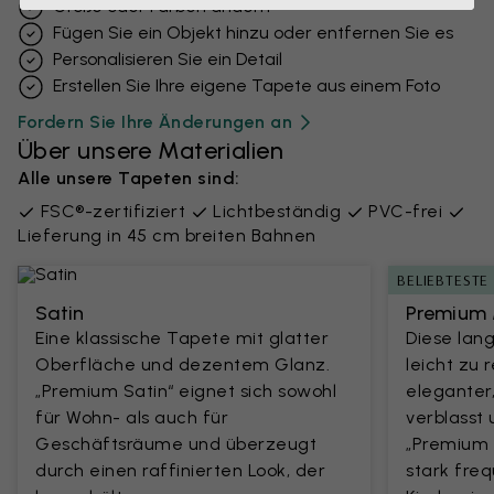
Größe oder Farben ändern
Fügen Sie ein Objekt hinzu oder entfernen Sie es
Personalisieren Sie ein Detail
Erstellen Sie Ihre eigene Tapete aus einem Foto
Fordern Sie Ihre Änderungen an
Über unsere Materialien
Alle unsere Tapeten sind:
FSC®-zertifiziert
Lichtbeständig
PVC-frei
Lieferung in 45 cm breiten Bahnen
BELIEBTESTE
Satin
Premium 
Eine klassische Tapete mit glatter
Diese lang
Oberfläche und dezentem Glanz.
leicht zu 
„Premium Satin“ eignet sich sowohl
eleganter
für Wohn- als auch für
verblasst 
Geschäftsräume und überzeugt
„Premium M
durch einen raffinierten Look, der
stark fre