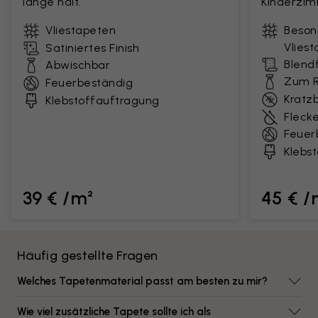
lange hält.
Kinderzim
Vliestapeten
Beson
Vlies
Satiniertes Finish
Blendf
Abwischbar
Zum R
Feuerbeständig
Kratz
Klebstoffauftragung
Fleck
Feuer
Klebs
39 € /m²
45 € /
Häufig gestellte Fragen
Welches Tapetenmaterial passt am besten zu mir?
Wie viel zusätzliche Tapete sollte ich als