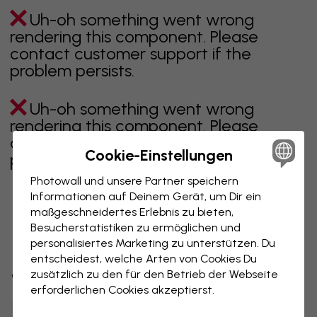
Uh-oh something went wrong
rendering this component. Please
contact customer support if the
problem persists.
Uh-oh something went wrong
rendering this component. Please
contact customer support if the
Cookie-Einstellungen
problem persists.
Photowall und unsere Partner speichern
Informationen auf Deinem Gerät, um Dir ein
maßgeschneidertes Erlebnis zu bieten,
Zeigt Seite 1 von 3 Seiten
Besucherstatistiken zu ermöglichen und
personalisiertes Marketing zu unterstützen. Du
entscheidest, welche Arten von Cookies Du
zusätzlich zu den für den Betrieb der Webseite
Weitere Kategorien entdecken
erforderlichen Cookies akzeptierst.
beige
schwarz
schwarz weiß
blau
braune