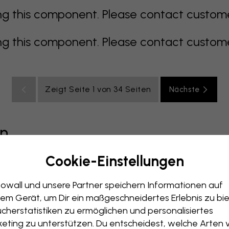
 this component. Please contact customer 
 this component. Please contact customer 
Zeigt Seite 1 von 34 Seiten
Nächste
en
Cookie-Einstellungen
grau
bunt
orange
rosa
lila
rot
türkis
weiß
ge
owall und unsere Partner speichern Informationen auf
immer
Büro
Jugendzimmer
Dächer
em Gerät, um Dir ein maßgeschneidertes Erlebnis zu bie
cherstatistiken zu ermöglichen und personalisiertes
eting zu unterstützen. Du entscheidest, welche Arten 