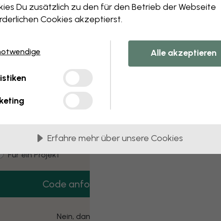
 this component. Please contact customer 
ies Du zusätzlich zu den für den Betrieb der Webseite
rderlichen Cookies akzeptierst.
notwendige
Alle akzeptieren
3 kostenlose Muster
istiken
Hol dir 3 Tapetenmuster gratis nach Hause.
keting
mail
Erfahre mehr über unsere Cookies
ustomer type
Für mich
Für ein Projekt
Code anfordern
Nein, danke