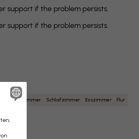
support if the problem persists.
support if the problem persists.
lb
Badezimmer
Schlafzimmer
Esszimmer
Flur
ten,
von