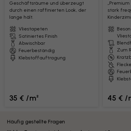
Geschäftsräume und überzeugt
„Premium M
durch einen raffinierten Look, der
stark fre
lange hält.
Kinderzim
Vliestapeten
Beson
Vlies
Satiniertes Finish
Blendf
Abwischbar
Zum R
Feuerbeständig
Kratz
Klebstoffauftragung
Fleck
Feuer
Klebs
35 € /m²
45 € /
Häufig gestellte Fragen