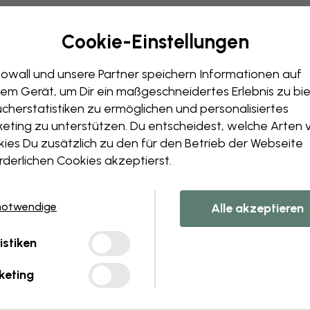
Bearbeiten Sie Ihre 
Cookie-Einstellungen
Unser Designteam kann jedes 
Größe oder Farben änder
owall und unsere Partner speichern Informationen auf
Fügen Sie ein Objekt hinz
em Gerät, um Dir ein maßgeschneidertes Erlebnis zu bie
Personalisieren Sie ein Det
cherstatistiken zu ermöglichen und personalisiertes
Erstellen Sie Ihre eigene
eting zu unterstützen. Du entscheidest, welche Arten 
Fordern Sie Ihre Änderunge
ies Du zusätzlich zu den für den Betrieb der Webseite
rderlichen Cookies akzeptierst.
notwendige
Alle akzeptieren
ferung in 45 cm breiten Bahnen
istiken
BELIEBTESTE
keting
Premium Matte