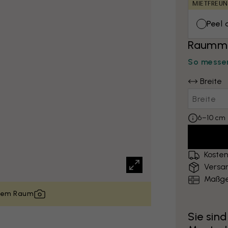
MIETFREUN
Peel 
Raumma
So messen
Breite
6–10 cm 
Kosten
Versa
Maßge
inem Raum
Sie sind