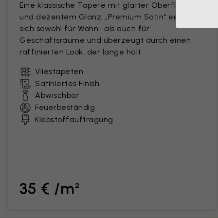
Eine klassische Tapete mit glatter Oberfläche
und dezentem Glanz. „Premium Satin“ eignet
sich sowohl für Wohn- als auch für
Geschäftsräume und überzeugt durch einen
raffinierten Look, der lange hält.
Vliestapeten
Satiniertes Finish
Abwischbar
Feuerbeständig
Klebstoffauftragung
35 € /m²