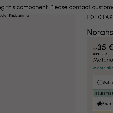
 this component. Please contact customer 
FOTOTAP
Norahs
35 
ab
inkl. USt.
Materia
Materiali
Satin
BELIEBTES
Prem