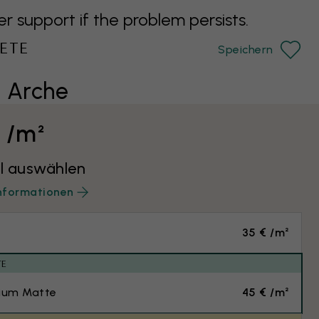
support if the problem persists.
ETE
Speichern
 Arche
€ /m²
l auswählen
nformationen
35 € /m²
TE
ium Matte
45 € /m²