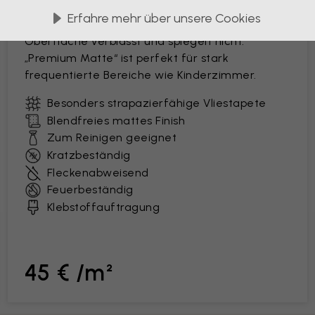
Diese langlebige, kratzfeste und leicht zu
Erfahre mehr über unsere Cookies
reinigende Tapete mit eleganter, matter
Oberfläche verblasst und spiegelt nicht.
„Premium Matte“ ist perfekt für stark
frequentierte Bereiche wie Kinderzimmer.
Besonders strapazierfähige Vliestapete
Blendfreies mattes Finish
Zum Reinigen geeignet
Kratzbeständig
Fleckenabweisend
Feuerbeständig
Klebstoffauftragung
45 € /m²