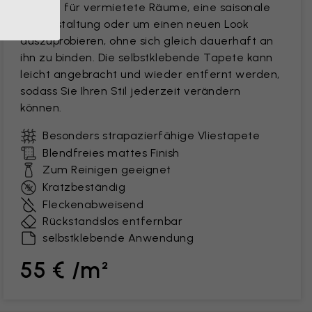
Perfekt für vermietete Räume, eine saisonale
Neugestaltung oder um einen neuen Look
auszuprobieren, ohne sich gleich dauerhaft an
ihn zu binden. Die selbstklebende Tapete kann
leicht angebracht und wieder entfernt werden,
sodass Sie Ihren Stil jederzeit verändern
können.
Besonders strapazierfähige Vliestapete
Blendfreies mattes Finish
Zum Reinigen geeignet
Kratzbeständig
Fleckenabweisend
Rückstandslos entfernbar
selbstklebende Anwendung
55 € /m²