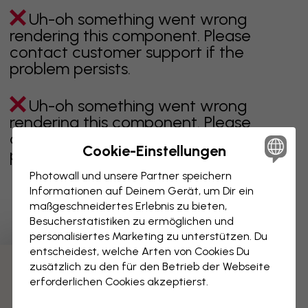
Uh-oh something went wrong
rendering this component. Please
contact customer support if the
problem persists.
Uh-oh something went wrong
rendering this component. Please
contact customer support if the
Cookie-Einstellungen
problem persists.
Photowall und unsere Partner speichern
Informationen auf Deinem Gerät, um Dir ein
maßgeschneidertes Erlebnis zu bieten,
Zeigt Seite 1 von 13 Seiten
Besucherstatistiken zu ermöglichen und
personalisiertes Marketing zu unterstützen. Du
entscheidest, welche Arten von Cookies Du
zusätzlich zu den für den Betrieb der Webseite
Weitere Kategorien entdecken
erforderlichen Cookies akzeptierst.
beige
schwarz
schwarz weiß
blau
braune