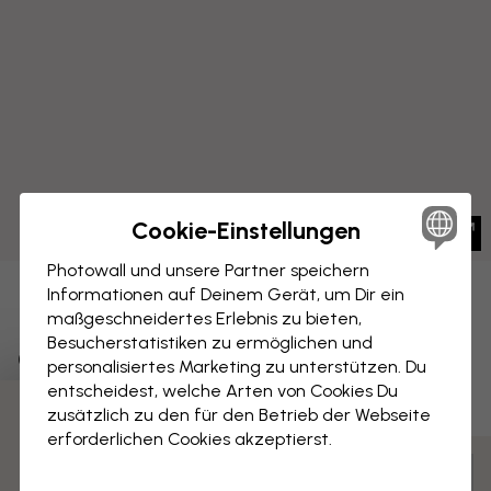
Cookie-Einstellungen
Photowall und unsere Partner speichern
Informationen auf Deinem Gerät, um Dir ein
LEINWANDBILD
Speichern
maßgeschneidertes Erlebnis zu bieten,
Besucherstatistiken zu ermöglichen und
Graue Karte von Osaka
personalisiertes Marketing zu unterstützen. Du
entscheidest, welche Arten von Cookies Du
zusätzlich zu den für den Betrieb der Webseite
3 kostenlose Muster
erforderlichen Cookies akzeptierst.
Anpassen und bestellen