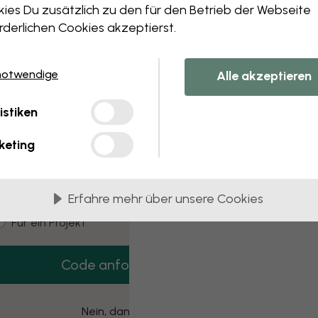
 this component. Please contact customer 
ies Du zusätzlich zu den für den Betrieb der Webseite
rderlichen Cookies akzeptierst.
notwendige
Alle akzeptieren
3 kostenlose Muster
istiken
Hol dir 3 Tapetenmuster gratis nach Hause.
keting
mail
Erfahre mehr über unsere Cookies
ustomer type
Für mich
Für ein Projekt
Code anfordern
Nein, danke