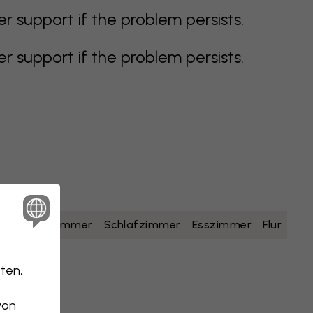
support if the problem persists.
support if the problem persists.
lb
Badezimmer
Schlafzimmer
Esszimmer
Flur
ten,
von