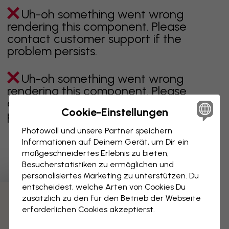
Uh-oh something went wrong
rendering this component. Please
contact customer support if the
problem persists.
Uh-oh something went wrong
rendering this component. Please
contact customer support if the
Cookie-Einstellungen
problem persists.
Photowall und unsere Partner speichern
Informationen auf Deinem Gerät, um Dir ein
maßgeschneidertes Erlebnis zu bieten,
Zeigt Seite 1 von 13 Seiten
Besucherstatistiken zu ermöglichen und
personalisiertes Marketing zu unterstützen. Du
entscheidest, welche Arten von Cookies Du
zusätzlich zu den für den Betrieb der Webseite
Weitere Kategorien entdecken
erforderlichen Cookies akzeptierst.
beige
schwarz
schwarz weiß
blau
braune