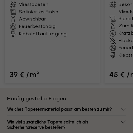
Vliestapeten
Beson
Vlies
Satiniertes Finish
Blendf
Abwischbar
Zum R
Feuerbeständig
Kratz
Klebstoffauftragung
Fleck
Feuer
Klebs
39 € /m²
45 € /
Häufig gestellte Fragen
Welches Tapetenmaterial passt am besten zu mir?
Wie viel zusätzliche Tapete sollte ich als
Sicherheitsreserve bestellen?