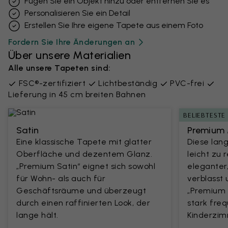
Fügen Sie ein Objekt hinzu oder entfernen Sie es
Personalisieren Sie ein Detail
Erstellen Sie Ihre eigene Tapete aus einem Foto
Fordern Sie Ihre Änderungen an
Über unsere Materialien
Alle unsere Tapeten sind:
FSC®-zertifiziert
Lichtbeständig
PVC-frei
Lieferung in 45 cm breiten Bahnen
BELIEBTESTE
Satin
Premium 
Eine klassische Tapete mit glatter
Diese lang
Oberfläche und dezentem Glanz.
leicht zu 
„Premium Satin“ eignet sich sowohl
eleganter
für Wohn- als auch für
verblasst 
Geschäftsräume und überzeugt
„Premium M
durch einen raffinierten Look, der
stark fre
lange hält.
Kinderzim