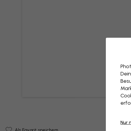
Phot
Dein
Besu
Mark
Cook
erfo
Nur 
Als Favorit speichern