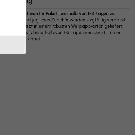
Lieferung
Wir senden Ihnen Ihr Paket innerhalb von 1-3 Tagen zu:
Ihr Poster und jegliches Zubehör werden sorgfältig verpackt
und geschützt in einem robusten Wellpappkarton geliefert.
Das Paket wird innerhalb von 1-3 Tagen verschickt, immer
versandkostenfrei.