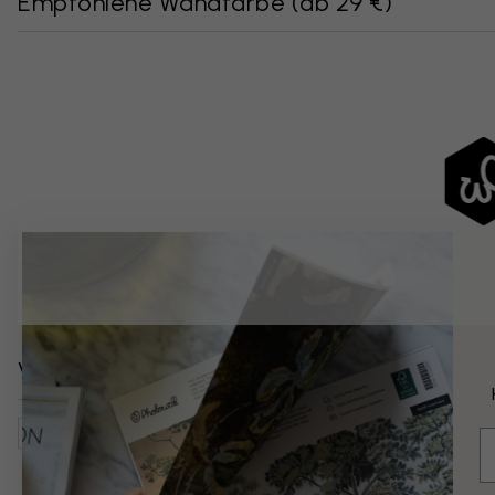
Empfohlene Wandfarbe
(
ab 29 €
)
Verwandte Kategorien
Natur
Regen
Himmel
Landschaften
Bäume & 
E