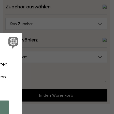
Zubehör auswählen:
Kein Zubehör
Größe wählen:
70x50 cm
ten,
von
Preis:
...
In den Warenkorb