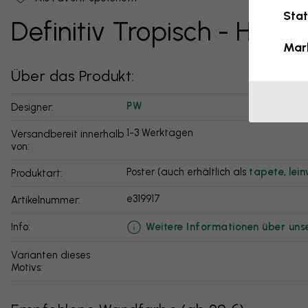
Stat
Definitiv Tropisch - Hasel
Mar
Über das Produkt:
PW
Designer:
1-3 Werktagen
Versandbereit innerhalb
von:
Poster (auch erhältlich als
tapete
,
lei
Produktart:
e319917
Artikelnummer:
Weitere Informationen über uns
info:
Varianten dieses
Motivs: