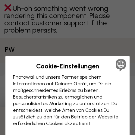
Uh-oh something went wrong
rendering this component. Please
contact customer support if the
problem persists.
PW
Cookie-Einstellungen
Leinwandbilder
Tapeten
(
4740
)
Poster
(
3094
)
(
3098
)
Photowall und unsere Partner speichern
Informationen auf Deinem Gerät, um Dir ein
Uh-oh something went wrong
maßgeschneidertes Erlebnis zu bieten,
rendering this component. Please
Besucherstatistiken zu ermöglichen und
contact customer support if the
personalisiertes Marketing zu unterstützen. Du
problem persists.
entscheidest, welche Arten von Cookies Du
zusätzlich zu den für den Betrieb der Webseite
erforderlichen Cookies akzeptierst.