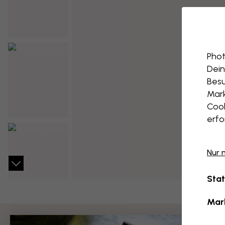
Phot
Dein
Besu
Mark
Cook
erfo
Nur 
Stat
Mar