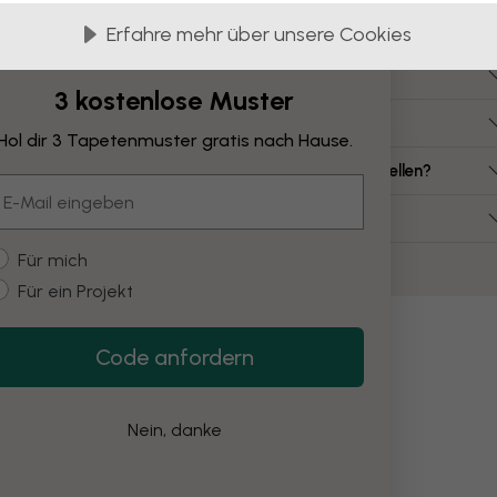
Häufig gestellte Fragen
Erfahre mehr über unsere Cookies
ie viel kostet eine Leinwand?
3 kostenlose Muster
elche Leinwandgrößen gibt es?
Hol dir 3 Tapetenmuster gratis nach Hause.
ann ich eine Leinwand aus meinem eigenen Bild erstellen?
mail
uss ich die Leinwand selbst montieren?
ustomer type
Für mich
Für ein Projekt
Code anfordern
Nein, danke
öcke
Wasser