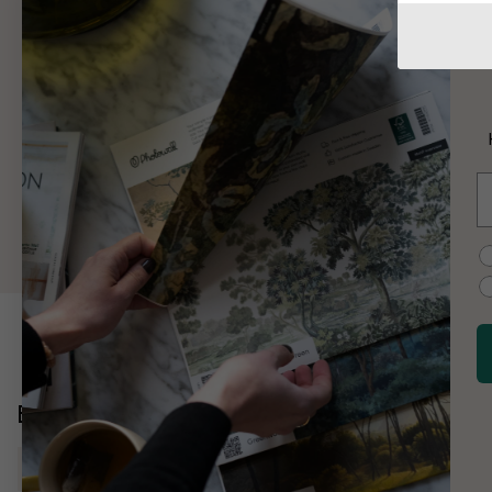
W
W
K
E
M
C
Entdecken Sie mehr
Oberflächen & Texturen
Natur
Wasserfälle
Felsbl