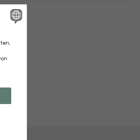
ten,
von