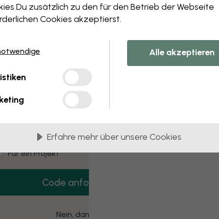
 this component. Please contact customer 
ies Du zusätzlich zu den für den Betrieb der Webseite
rderlichen Cookies akzeptierst.
notwendige
Alle akzeptieren
3 kostenlose Muster
istiken
Hol dir 3 Tapetenmuster gratis nach Hause.
keting
mail
Erfahre mehr über unsere Cookies
ustomer type
Für mich
Für ein Projekt
Code anfordern
Nein, danke