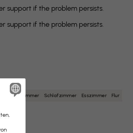
support if the problem persists.
support if the problem persists.
lb
Badezimmer
Schlafzimmer
Esszimmer
Flur
ten,
von