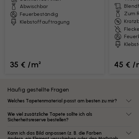
Blendf
Abwischbar
Zum R
Feuerbeständig
Kratz
Klebstoffauftragung
Fleck
Feuer
Klebs
35 € /m²
45 € /
Häufig gestellte Fragen
Welches Tapetenmaterial passt am besten zu mir?
Wie viel zusätzliche Tapete sollte ich als
Sicherheitsreserve bestellen?
Kann ich das Bild anpassen (z. B. die Farben
ändern, ein Element verschieben oder den Maßstab