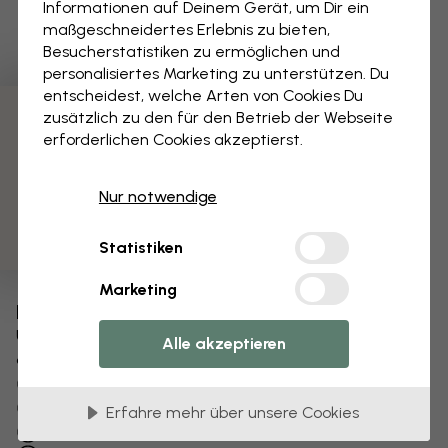
Informationen auf Deinem Gerät, um Dir ein
maßgeschneidertes Erlebnis zu bieten,
Besucherstatistiken zu ermöglichen und
personalisiertes Marketing zu unterstützen. Du
entscheidest, welche Arten von Cookies Du
zusätzlich zu den für den Betrieb der Webseite
3 kostenlose Muster
erforderlichen Cookies akzeptierst.
Nur notwendige
Statistiken
Marketing
Bearbeiten Sie Ihre Tapete
Unser Designteam kann jedes Motiv optimieren,
Alle akzeptieren
damit es für Sie einzigartig wird.
Größe oder Farben ändern
Fügen Sie ein Objekt hinzu oder entfernen Sie es
Erfahre mehr über unsere Cookies
Personalisieren Sie ein Detail