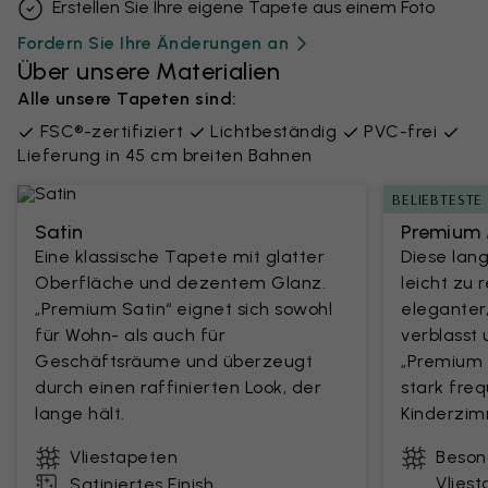
Erstellen Sie Ihre eigene Tapete aus einem Foto
Fordern Sie Ihre Änderungen an
Über unsere Materialien
Alle unsere Tapeten sind:
FSC®-zertifiziert
Lichtbeständig
PVC-frei
Lieferung in 45 cm breiten Bahnen
BELIEBTESTE
Satin
Premium 
Eine klassische Tapete mit glatter
Diese lang
Oberfläche und dezentem Glanz.
leicht zu 
„Premium Satin“ eignet sich sowohl
eleganter
für Wohn- als auch für
verblasst 
Geschäftsräume und überzeugt
„Premium M
durch einen raffinierten Look, der
stark fre
lange hält.
Kinderzim
Vliestapeten
Beson
Vlies
Satiniertes Finish