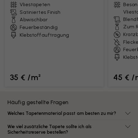
Vliestapeten
Beson
Vlies
Satiniertes Finish
Blendf
Abwischbar
Zum R
Feuerbeständig
Kratz
Klebstoffauftragung
Fleck
Feuer
Klebs
35 € /m²
45 € /
Häufig gestellte Fragen
Welches Tapetenmaterial passt am besten zu mir?
Wie viel zusätzliche Tapete sollte ich als
Sicherheitsreserve bestellen?