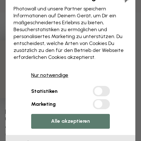
Photowall und unsere Partner speichern
Informationen auf Deinem Gerät, um Dir ein
maßgeschneidertes Erlebnis zu bieten,
Besucherstatistiken zu ermöglichen und
personalisiertes Marketing zu unterstützen. Du
entscheidest, welche Arten von Cookies Du
zusätzlich zu den für den Betrieb der Webseite
3 kostenlose Muster
erforderlichen Cookies akzeptierst.
Nur notwendige
Statistiken
Marketing
Bearbeiten Sie Ihre Tapete
Unser Designteam kann jedes Motiv optimieren,
Alle akzeptieren
damit es für Sie einzigartig wird.
Größe oder Farben ändern