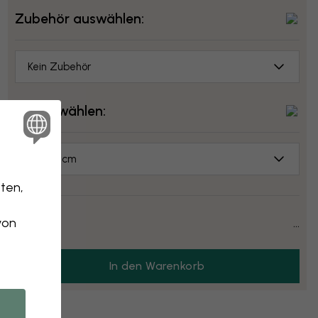
Zubehör auswählen:
Kein Zubehör
Größe wählen:
50x70 cm
ten,
Preis:
...
von
In den Warenkorb