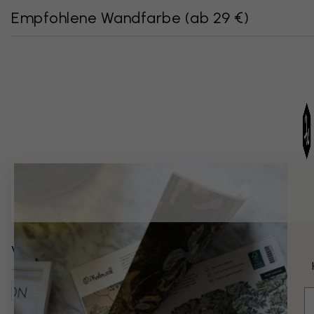
Empfohlene Wandfarbe
(
ab 29 €
)
Verwandte Kategorien
Vintage
Kunst & Design
Illustrationen
Tiere
Vög
E