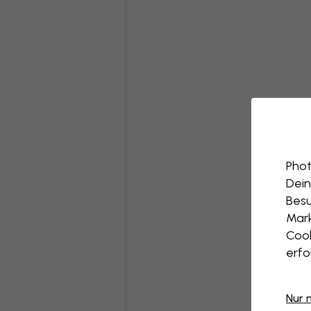
Phot
Dein
Besu
Mark
Cook
erfo
Nur 