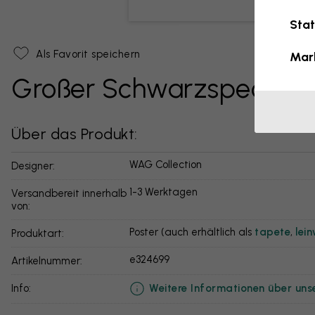
Stat
Als Favorit speichern
Mar
Großer Schwarzspecht
Über das Produkt:
WAG Collection
Designer:
1-3 Werktagen
Versandbereit innerhalb
von:
Poster (auch erhältlich als
tapete
,
lei
Produktart:
e324699
Artikelnummer:
Weitere Informationen über uns
info: