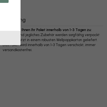
Lieferung
Wir senden Ihnen Ihr Paket innerhalb von 1-3 Tagen zu:
Ihr Poster und jegliches Zubehör werden sorgfältig verpackt
und geschützt in einem robusten Wellpappkarton geliefert.
Das Paket wird innerhalb von 1-3 Tagen verschickt, immer
versandkostenfrei.