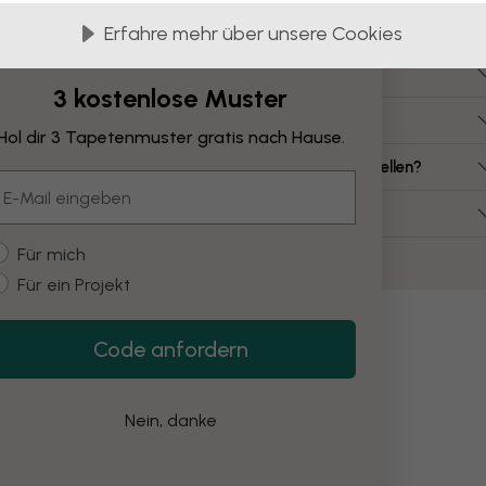
Häufig gestellte Fragen
Erfahre mehr über unsere Cookies
ie viel kostet eine Leinwand?
3 kostenlose Muster
elche Leinwandgrößen gibt es?
Hol dir 3 Tapetenmuster gratis nach Hause.
ann ich eine Leinwand aus meinem eigenen Bild erstellen?
mail
uss ich die Leinwand selbst montieren?
ustomer type
Für mich
Für ein Projekt
Code anfordern
Nein, danke
on
Orte
Europa
London
Karten