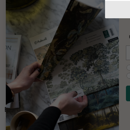
W
W
K
E
M
C
Entdecken Sie mehr
Karten, Flaggen, Orte
Stadtpläne
Karten von Lond