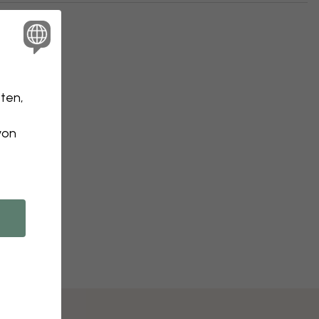
ten,
von