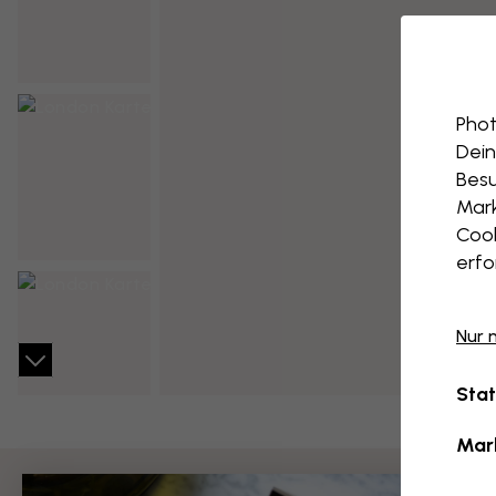
Phot
Dein
Besu
Mark
Cook
erfo
Nur 
Stat
Mar