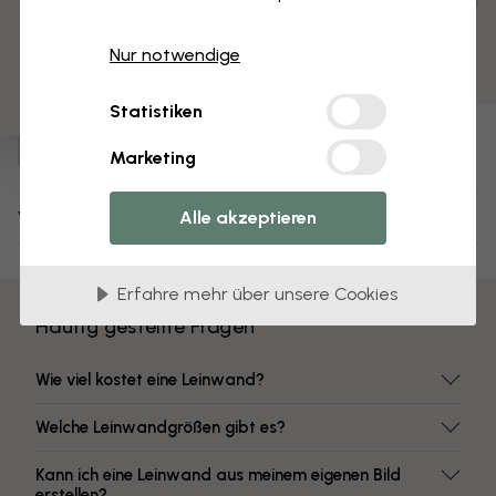
3 kostenlose Muster
Vormontiert und bereit zum Aufhängen
Matte Oberfläche
Nur notwendige
Farben mit hoher Lichtbeständigkeit
Statistiken
Artikel Nummer:
e23102
Marketing
Alle akzeptieren
Versand und Retouren
Erfahre mehr über unsere Cookies
Häufig gestellte Fragen
Wie viel kostet eine Leinwand?
Welche Leinwandgrößen gibt es?
Kann ich eine Leinwand aus meinem eigenen Bild
erstellen?