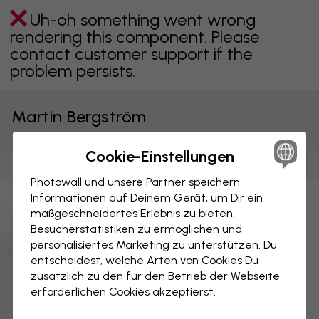
Uh-oh something went wrong
rendering this component. Please
contact customer support if the
problem persists.
Martin Bergström
Cookie-Einstellungen
Leinwandbilder
Tapeten
(
96
)
Poster
(
79
)
(
79
)
Photowall und unsere Partner speichern
Informationen auf Deinem Gerät, um Dir ein
Uh-oh something went wrong
maßgeschneidertes Erlebnis zu bieten,
rendering this component. Please
Besucherstatistiken zu ermöglichen und
contact customer support if the
personalisiertes Marketing zu unterstützen. Du
problem persists.
entscheidest, welche Arten von Cookies Du
zusätzlich zu den für den Betrieb der Webseite
erforderlichen Cookies akzeptierst.