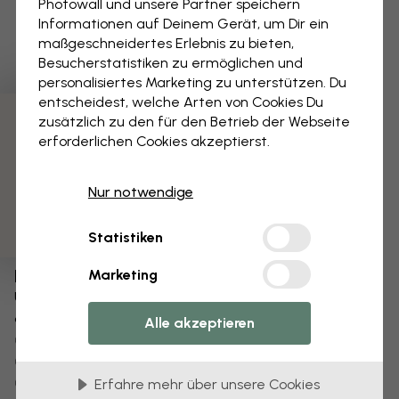
Photowall und unsere Partner speichern
Informationen auf Deinem Gerät, um Dir ein
maßgeschneidertes Erlebnis zu bieten,
Besucherstatistiken zu ermöglichen und
personalisiertes Marketing zu unterstützen. Du
entscheidest, welche Arten von Cookies Du
zusätzlich zu den für den Betrieb der Webseite
3 kostenlose Muster
erforderlichen Cookies akzeptierst.
Nur notwendige
Statistiken
Bearbeiten Sie Ihre Tapete
Marketing
Unser Designteam kann jedes Motiv optimieren,
damit es für Sie einzigartig wird.
Alle akzeptieren
Größe oder Farben ändern
Fügen Sie ein Objekt hinzu oder entfernen Sie es
Personalisieren Sie ein Detail
Erfahre mehr über unsere Cookies