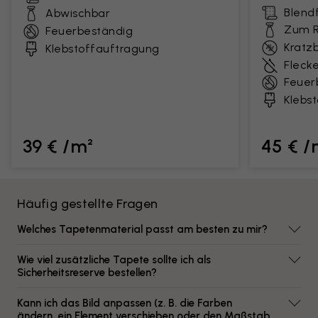
Blendf
Abwischbar
Zum R
Feuerbeständig
Kratz
Klebstoffauftragung
Fleck
Feuer
Klebs
39 € /m²
45 € /
Häufig gestellte Fragen
Welches Tapetenmaterial passt am besten zu mir?
Wie viel zusätzliche Tapete sollte ich als
Sicherheitsreserve bestellen?
Kann ich das Bild anpassen (z. B. die Farben
ändern, ein Element verschieben oder den Maßstab