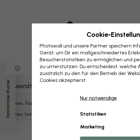
Cookie-Einstellu
Photowall und unsere Partner speichern I
Gerät, um Dir ein maßgeschneidertes Erlebn
Besucherstatistiken zu ermöglichen und per
zu unterstützen. Du entscheidest, welche 
zusätzlich zu den für den Betrieb der Webs
Cookies akzeptierst.
3 kostenlose Muster
Verwandte Kategorien
Nur notwendige
Karten, Flaggen, Orte
Länderkarten
Statistiken
Karten Von Den USA
Orte
USA
Karten
Marketing