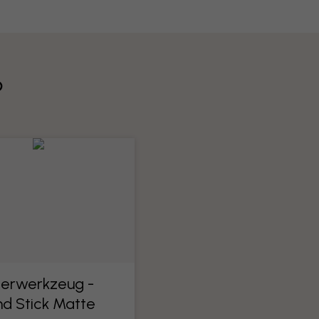
?
ierwerkzeug -
nd Stick Matte