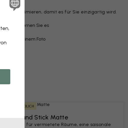
Tapete
Motiv optimieren, damit es für Sie einzigartig wird.
n
u oder entfernen Sie es
ten,
ail
 Tapete aus einem Foto
von
n an
MIETFREUNDLICH
Peel and Stick Matte
Perfekt für vermietete Räume, eine saisonale