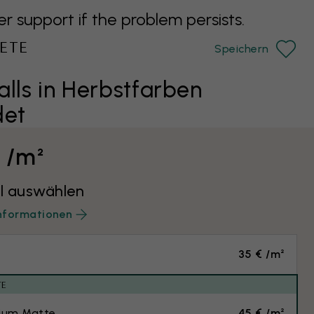
support if the problem persists.
ETE
Speichern
alls in Herbstfarben
det
€ /m²
l auswählen
nformationen
35 € /m²
TE
ium Matte
45 € /m²