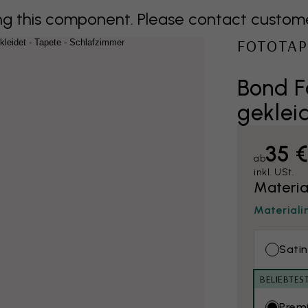
 this component. Please contact customer 
FOTOTAP
Bond F
geklei
35 
ab
inkl. USt.
Materia
Materiali
Satin
BELIEBTES
Prem