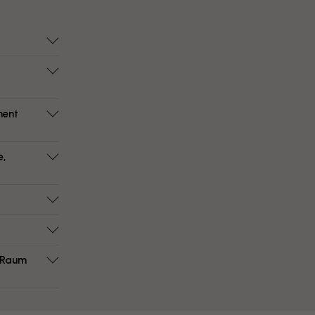
ment
e,
m Raum