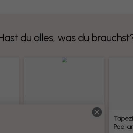
Hast du alles, was du brauchst
Tapezierwerkzeug
Tapez
Peel a
e
Alle Werkzeuge für die Montage von
Tapeten