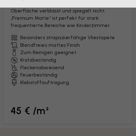
reinigende Tapete mit eleganter, matter
Oberfläche verblasst und spiegelt nicht.
„Premium Matte“ ist perfekt für stark
frequentierte Bereiche wie Kinderzimmer.
Besonders strapazierfähige Vliestapete
Blendfreies mattes Finish
Zum Reinigen geeignet
Kratzbeständig
Fleckenabweisend
Feuerbeständig
Klebstoffauftragung
45 € /m²