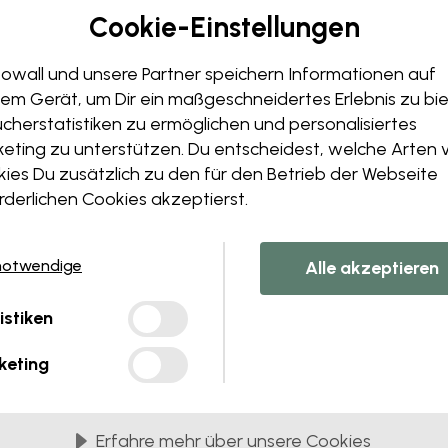
Bearbeiten Sie Ihre 
Cookie-Einstellungen
Unser Designteam kann jedes 
Größe oder Farben änder
owall und unsere Partner speichern Informationen auf
Fügen Sie ein Objekt hinz
em Gerät, um Dir ein maßgeschneidertes Erlebnis zu bie
Personalisieren Sie ein Det
cherstatistiken zu ermöglichen und personalisiertes
Erstellen Sie Ihre eigene
eting zu unterstützen. Du entscheidest, welche Arten 
ies Du zusätzlich zu den für den Betrieb der Webseite
Fordern Sie Ihre Änderunge
rderlichen Cookies akzeptierst.
notwendige
Alle akzeptieren
istiken
ferung in 45 cm breiten Bahnen
keting
BELIEBTESTE
Premium Matte
Diese langlebige, kratzfeste und leicht zu
Erfahre mehr über unsere Cookies