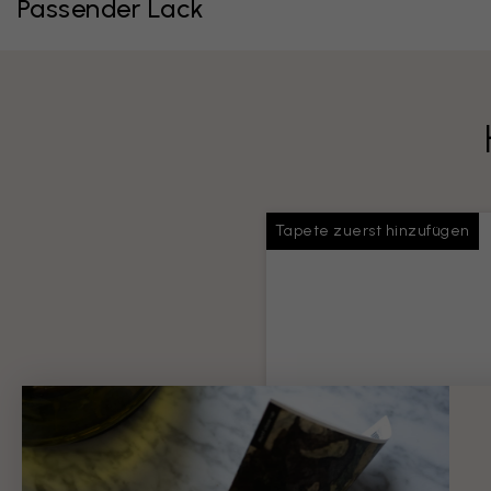
Passender Lack
Tapete zuerst hinzufügen
Tapeten-Kleister
Ausreichend Klebstoff für Ihr
gesamte Bestellung