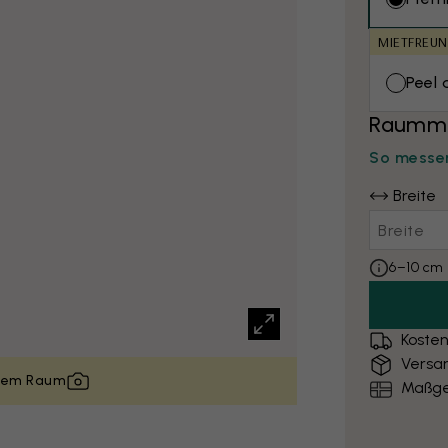
MIETFREUN
Peel 
Raumma
So messen
Breite
6–10 cm 
Kosten
Versa
inem Raum
Maßge