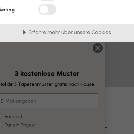
keting
Erfahre mehr über unsere Cookies
3 kostenlose Muster
Hol dir 3 Tapetenmuster gratis nach Hause.
mail
derungen
ustomer type
Für mich
Für ein Projekt
Farbe verändern