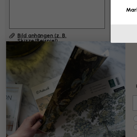
Mar
Bild anhängen (z. B.
Skizze/Beispiel)
Durch Klicken auf ”Abschicken”, akzeptiere ich
die Nutzungsbedingungen von Photowall
und
bestätige, dass ich sie gelesen habe.
E
Beispiele für Än
C
Schwarz-Weiß