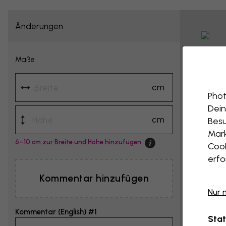
Änderungen
Maße
cm
Phot
Dein
cm
Besu
Mark
6–10 cm zur Breite und Höhe hinzufügen
Cook
erfo
Kommentar hinzufügen
Nur 
Kommentar (English) #1
Stat