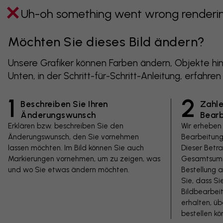
Uh-oh something went wrong rendering
Möchten Sie dieses Bild ändern?
Unsere Grafiker können Farben ändern, Objekte hin
Unten, in der Schritt-für-Schritt-Anleitung, erfahren
1
2
Beschreiben Sie Ihren
Zahle
Änderungswunsch
Bear
Erklären bzw. beschreiben Sie den
Wir erheben
Änderungswunsch, den Sie vornehmen
Bearbeitung
lassen möchten. Im Bild können Sie auch
Dieser Betr
Markierungen vornehmen, um zu zeigen, was
Gesamtsumm
und wo Sie etwas ändern möchten.
Bestellung a
Sie, dass Si
Bildbearbeit
erhalten, ü
bestellen kö