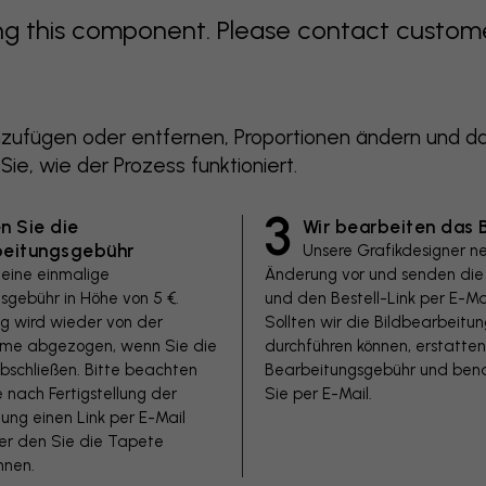
 this component. Please contact customer 
zufügen oder entfernen, Proportionen ändern und das
 Sie, wie der Prozess funktioniert.
3
n Sie die
Wir bearbeiten das B
beitungsgebühr
Unsere Grafikdesigner n
 eine einmalige
Änderung vor und senden die 
sgebühr in Höhe von 5 €.
und den Bestell-Link per E-Mai
ag wird wieder von der
Sollten wir die Bildbearbeitun
e abgezogen, wenn Sie die
durchführen können, erstatten
bschließen. Bitte beachten
Bearbeitungsgebühr und bena
e nach Fertigstellung der
Sie per E-Mail.
ung einen Link per E-Mail
ber den Sie die Tapete
nnen.